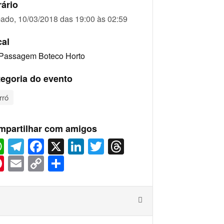
ário
ado, 10/03/2018 das 19:00 às 02:59
cal
Passagem Boteco Horto
egoria do evento
rró
mpartilhar com amigos
WhatsApp
Telegram
Facebook
X
LinkedIn
Twitter
Threads
Pinterest
Email
Copy
Share
Link