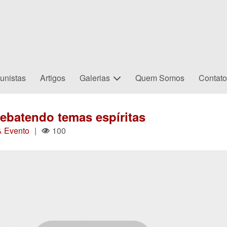
unistas
Artigos
Galerias
Quem Somos
Contat
ebatendo temas espíritas
& Evento
|
100