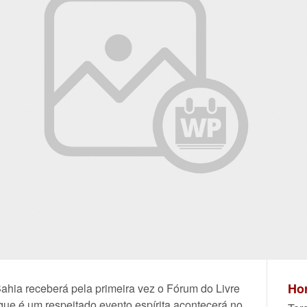
Hor
Bahia receberá pela primeira vez o Fórum do Livre
que é um respeitado evento espírita acontecerá no