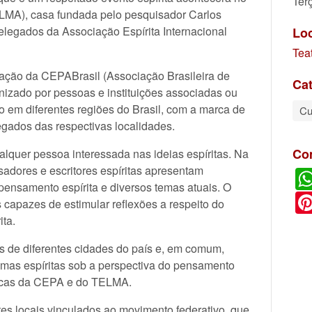
Ter
LMA), casa fundada pelo pesquisador Carlos
elegados da Associação Espírita Internacional
Lo
Tea
ação da CEPABrasil (Associação Brasileira de
Cat
zado por pessoas e instituições associadas ou
 em diferentes regiões do Brasil, com a marca de
Cu
egados das respectivas localidades.
Co
alquer pessoa interessada nas ideias espíritas. Na
adores e escritores espíritas apresentam
pensamento espírita e diversos temas atuais. O
 capazes de estimular reflexões a respeito do
ita.
s de diferentes cidades do país e, em comum,
mas espíritas sob a perspectiva do pensamento
marcas da CEPA e do TELMA.
es locais vinculados ao movimento federativo, que