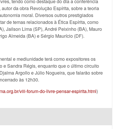
livres, tendo como destaque do dia a conferência
autor da obra Revolução Espírita, sobre a teoria
utonomia moral. Diversos outros prestigiados
atar de temas relacionados à Ética Espírita, como
A), Jailson Lima (SP), André Peixinho (BA), Mauro
rigo Almeida (BA) e Sérgio Maurício (DF).
mental e mediunidade terá como expositores os
o e Sandra Régis, enquanto que o último circuito
 Djalma Argollo e Júlio Nogueira, que falarão sobre
ncerrado às 12h30.
ma.org.br/viii-forum-do-livre-pensar-espirita.html
)