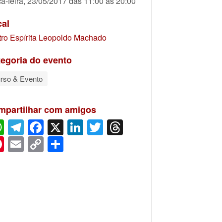
ça-feira, 23/05/2017 das 11:00 às 20:00
cal
tro Espírita Leopoldo Machado
egoria do evento
rso & Evento
mpartilhar com amigos
WhatsApp
Telegram
Facebook
X
LinkedIn
Twitter
Threads
Pinterest
Email
Copy
Share
Link