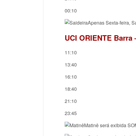
00:10
Apenas Sexta-feira, S
UCI ORIENTE Barra 
11:10
13:40
16:10
18:40
21:10
23:45
Matinê será exibida S