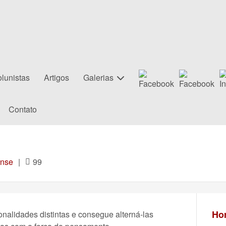
lunistas
Artigos
Galerias
Contato
nse
|
99
Hor
alidades distintas e consegue alterná-las