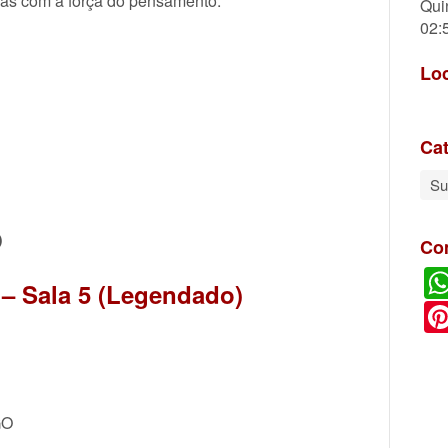
as com a força do pensamento.
Qui
02:
Lo
Cat
Su
O
Co
 – Sala 5 (Legendado)
GO