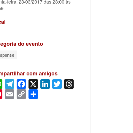
nta-feira, 23/03/2017 das 23:00 às
59
cal
egoria do evento
spense
mpartilhar com amigos
WhatsApp
Telegram
Facebook
X
LinkedIn
Twitter
Threads
Pinterest
Email
Copy
Share
Link