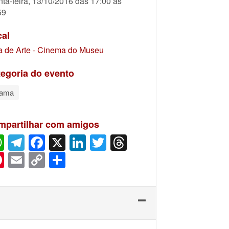
nta-feira, 13/10/2016 das 17:00 às
59
cal
a de Arte - Cinema do Museu
egoria do evento
rama
mpartilhar com amigos
WhatsApp
Telegram
Facebook
X
LinkedIn
Twitter
Threads
Pinterest
Email
Copy
Share
Link