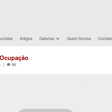
unistas
Artigos
Galerias
Quem Somos
Contat
 Ocupação
a
|
86