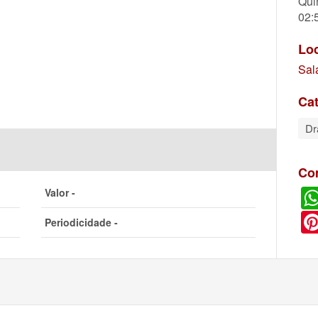
Qui
02:
Lo
Sal
Cat
D
Co
Valor -
Periodicidade -