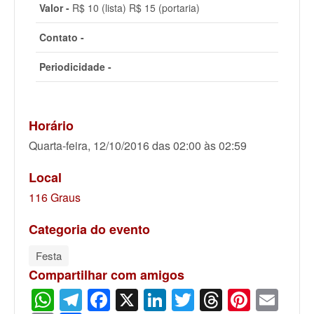
Valor -
R$ 10 (lista) R$ 15 (portaria)
Contato -
Periodicidade -
Horário
Quarta-feira, 12/10/2016 das 02:00 às 02:59
Local
116 Graus
Categoria do evento
Festa
Compartilhar com amigos
WhatsApp
Telegram
Facebook
X
LinkedIn
Twitter
Threads
Pinter
Ema