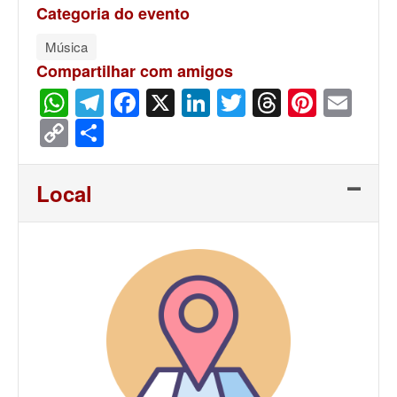
Categoria do evento
Música
Compartilhar com amigos
WhatsApp
Telegram
Facebook
X
LinkedIn
Twitter
Threads
Pinter
Ema
Copy
Share
Link
Local