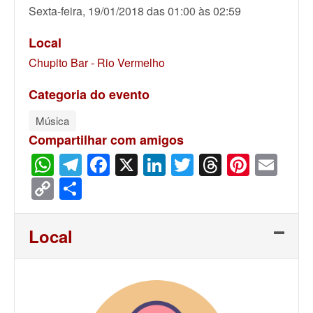
Sexta-feira, 19/01/2018 das 01:00 às 02:59
Local
Chupito Bar - Rio Vermelho
Categoria do evento
Música
Compartilhar com amigos
WhatsApp
Telegram
Facebook
X
LinkedIn
Twitter
Threads
Pinter
Ema
Copy
Share
Link
Local