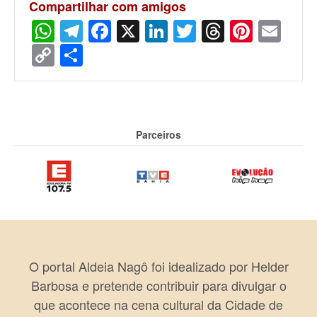
Compartilhar com amigos
WhatsApp
Telegram
Facebook
X
LinkedIn
Twitter
Threads
Pinter
Ema
Copy
Share
Link
Parceiros
O portal Aldeia Nagô foi idealizado por Helder
Barbosa e pretende contribuir para divulgar o
que acontece na cena cultural da Cidade de