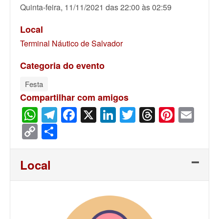
Quinta-feira, 11/11/2021 das 22:00 às 02:59
Local
Terminal Náutico de Salvador
Categoria do evento
Festa
Compartilhar com amigos
WhatsApp
Telegram
Facebook
X
LinkedIn
Twitter
Threads
Pinter
Ema
Copy
Share
Link
Local