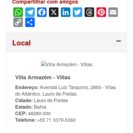
Compartilhar com amigos
WhatsApp
Telegram
Facebook
X
LinkedIn
Twitter
Threads
Pinter
Ema
Copy
Share
Link
Local
Villa Armazém - Villas
Endereço:
Avenida Luíz Tarquinio, 2893 - Vilas
do Atlântico. Lauro de Freitas.
Cidade:
Lauro de Freitas
Estado:
Bahia
CEP:
48280-000
Telefone:
+55 71 3379-5360