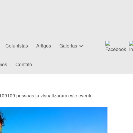
Colunistas
Artigos
Galerias
mos
Contato
109
109 pessoas já visualizaram este evento