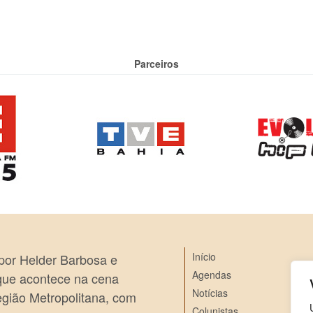
Parceiros
Início
 por Helder Barbosa e
Agendas
 que acontece na cena
Notícias
egião Metropolitana, com
Colunistas