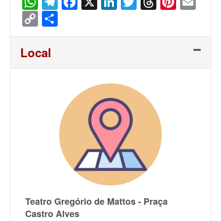
WhatsApp
Telegram
Facebook
X
LinkedIn
Twitter
Threads
Pinter
Ema
Copy
Share
Link
Local
Teatro Gregório de Mattos - Praça
Castro Alves