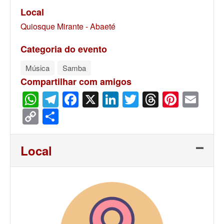
Local
Quiosque Mirante - Abaeté
Categoria do evento
Música
Samba
Compartilhar com amigos
WhatsApp
Telegram
Facebook
X
LinkedIn
Twitter
Threads
Pinter
Ema
Copy
Share
Link
Local