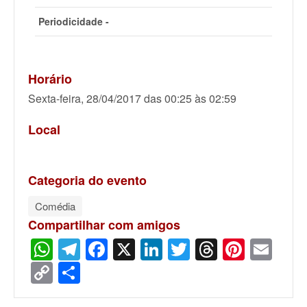
Periodicidade -
Horário
Sexta-feira, 28/04/2017 das 00:25 às 02:59
Local
Categoria do evento
Comédia
Compartilhar com amigos
WhatsApp
Telegram
Facebook
X
LinkedIn
Twitter
Threads
Pinter
Ema
Copy
Share
Link