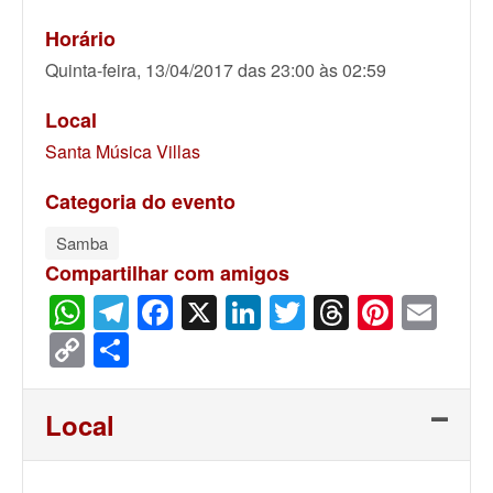
Horário
Quinta-feira, 13/04/2017 das 23:00 às 02:59
Local
Santa Música Villas
Categoria do evento
Samba
Compartilhar com amigos
WhatsApp
Telegram
Facebook
X
LinkedIn
Twitter
Threads
Pinter
Ema
Copy
Share
Link
Local