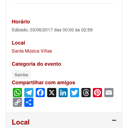
Horário
Sábado, 03/06/2017 das 00:00 às 02:59
Local
Santa Música Villas
Categoria do evento
Samba
Compartilhar com amigos
WhatsApp
Telegram
Facebook
X
LinkedIn
Twitter
Threads
Pinter
Ema
Copy
Share
Link
Local