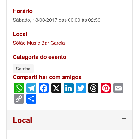
Horário
Sábado, 18/03/2017 das 00:00 às 02:59
Local
Sótão Music Bar Garcia
Categoria do evento
Samba
Compartilhar com amigos
WhatsApp
Telegram
Facebook
X
LinkedIn
Twitter
Threads
Pinter
Ema
Copy
Share
Link
Local