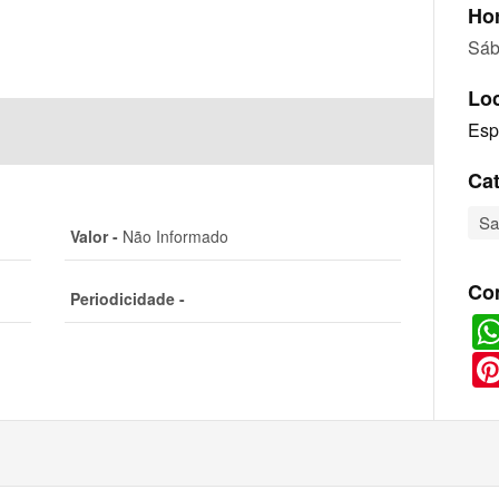
Hor
Sáb
Lo
Esp
Cat
S
Valor -
Não Informado
Co
Periodicidade -