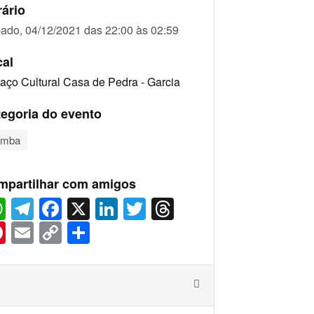
ário
ado, 04/12/2021 das 22:00 às 02:59
cal
aço Cultural Casa de Pedra - Garcia
egoria do evento
amba
mpartilhar com amigos
WhatsApp
Telegram
Facebook
X
LinkedIn
Twitter
Threads
Pinterest
Email
Copy
Share
Link