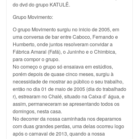
do dvd do grupo KATULÊ.
Grupo Movimento:
O grupo Movimento surgiu no inicio de 2005, em
uma conversa de bar entre Caboco, Fernando e
Humberto, onde juntos resolveram
convidar a
Fábrica Amaral (Fafá), o Juninho e o Chimbica,
para compor o grupo.
No começo o grupo só ensaiava em estúdios,
porém depois de quase cinco meses, surgiu à
necessidad
e de mostrar ao público o seu trabalho,
então no dia 01 de maio de 2005 (dia do trabalhado
r), estrearam no Chalé, situado na Caixa d’ água, e
assim, permanecer
am se apresentan
do todos os
domingos, nesta casa.
No decorrer da nossa caminhada nos deparamos
com duas grandes perdas, uma delas ocorreu logo
após o carnaval de 2013, quando a nossa