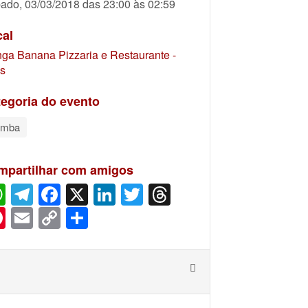
ado, 03/03/2018 das 23:00 às 02:59
cal
ga Banana Pizzaria e Restaurante -
as
egoria do evento
amba
mpartilhar com amigos
WhatsApp
Telegram
Facebook
X
LinkedIn
Twitter
Threads
Pinterest
Email
Copy
Share
Link