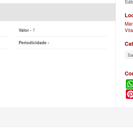
Sáb
Lo
Man
Vil
Valor -
7
Periodicidade -
Cat
S
Co