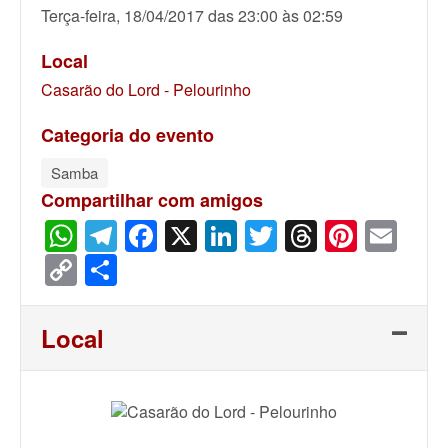
Terça-feira, 18/04/2017 das 23:00 às 02:59
Local
Casarão do Lord - Pelourinho
Categoria do evento
Samba
Compartilhar com amigos
WhatsApp
Telegram
Facebook
X
LinkedIn
Twitter
Threads
Pinter
Ema
Copy
Share
Link
Local