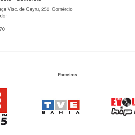
aça Visc. de Cayru, 250. Comércio
dor
a
70
Parceiros