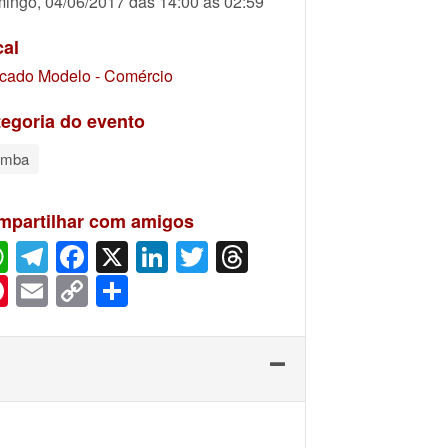
ingo, 04/06/2017 das 14:00 às 02:59
cal
cado Modelo - Comércio
egoria do evento
amba
mpartilhar com amigos
WhatsApp
Telegram
Facebook
X
LinkedIn
Twitter
Threads
Pinterest
Email
Copy
Share
Link