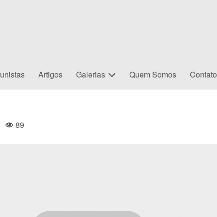
unistas
Artigos
Galerias
Quem Somos
Contat
|
89