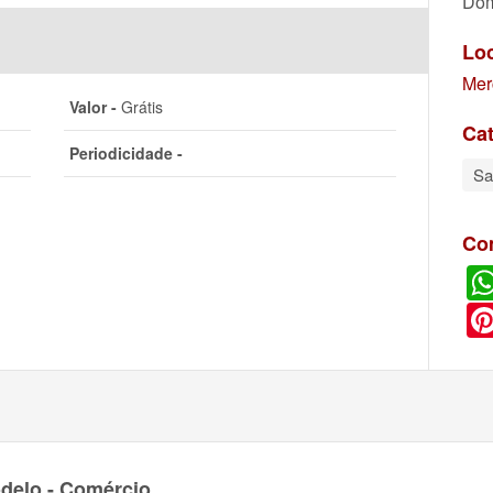
Dom
Lo
Mer
Valor -
Grátis
Cat
Periodicidade -
S
Co
delo - Comércio