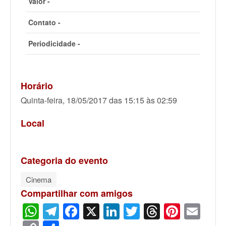
Valor -
Contato -
Periodicidade -
Horário
Quinta-feira, 18/05/2017 das 15:15 às 02:59
Local
Categoria do evento
Cinema
Compartilhar com amigos
WhatsApp
Telegram
Facebook
X
LinkedIn
Twitter
Threads
Pinter
Ema