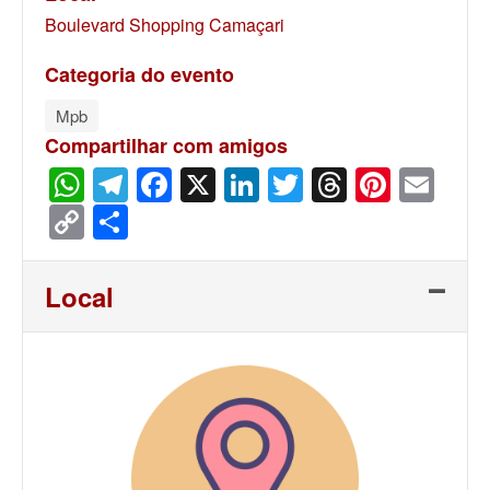
Boulevard Shopping Camaçari
Categoria do evento
Mpb
Compartilhar com amigos
WhatsApp
Telegram
Facebook
X
LinkedIn
Twitter
Threads
Pinter
Ema
Copy
Share
Link
Local