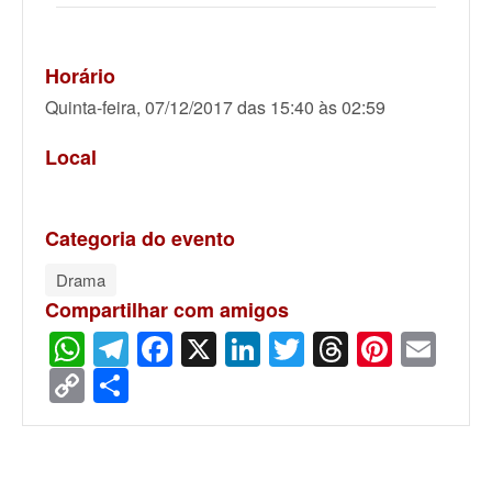
Horário
Quinta-feira, 07/12/2017 das 15:40 às 02:59
Local
Categoria do evento
Drama
Compartilhar com amigos
WhatsApp
Telegram
Facebook
X
LinkedIn
Twitter
Threads
Pinter
Ema
Copy
Share
Link