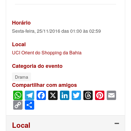
Horário
Sexta-feira, 25/11/2016 das 01:00 às 02:59
Local
UCI Orient do Shopping da Bahia
Categoria do evento
Drama
Compartilhar com amigos
WhatsApp
Telegram
Facebook
X
LinkedIn
Twitter
Threads
Pinter
Ema
Copy
Share
Link
Local