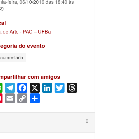
nta-feira, 06/10/2016 das 18:40 às
59
cal
a de Arte - PAC – UFBa
egoria do evento
cumentário
mpartilhar com amigos
WhatsApp
Telegram
Facebook
X
LinkedIn
Twitter
Threads
Pinterest
Email
Copy
Share
Link