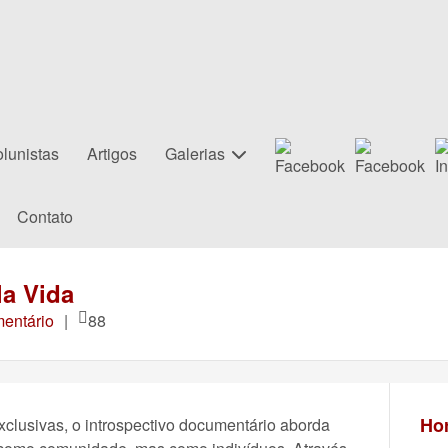
lunistas
Artigos
Galerias
Contato
a Vida
entário
|
88
Hor
lusivas, o introspectivo documentário aborda