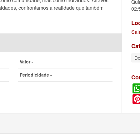
como comunidade, mas como indivíduos. Através
Qui
aldades, confrontamos a realidade que também
02:
.
Lo
Sal
Cat
Do
Valor -
Periodicidade -
Co