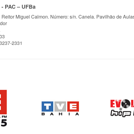
e - PAC – UFBa
. Reitor Miguel Calmon. Número: s/n. Canela. Pavilhão de Aul
dor
a
03
)3237-2331