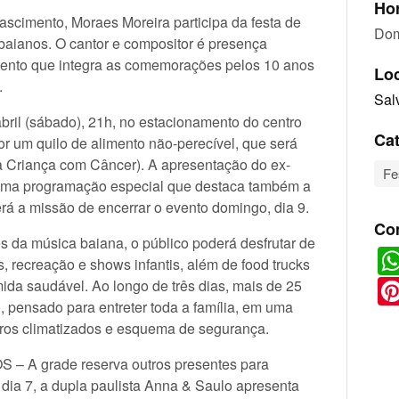
Hor
scimento, Moraes Moreira participa da festa de
Dom
 baianos. O cantor e compositor é presença
vento que integra as comemorações pelos 10 anos
Lo
.
Sal
bril (sábado), 21h, no estacionamento do centro
Cat
r um quilo de alimento não-perecível, que será
 Criança com Câncer). A apresentação do ex-
Fe
uma programação especial que destaca também a
á a missão de encerrar o evento domingo, dia 9.
Co
 da música baiana, o público poderá desfrutar de
, recreação e shows infantis, além de food trucks
da saudável. Ao longo de três dias, mais de 25
 pensado para entreter toda a família, em uma
os climatizados e esquema de segurança.
A grade reserva outros presentes para
 dia 7, a dupla paulista Anna & Saulo apresenta