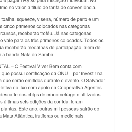
 e pagam R$ 80 pela inscrição individual. No
mo no valor, a título de tarifa de conveniência.
 toalha, squeeze, viseira, número de peito e um
s cinco primeiros colocados nas categorias
cursos, receberão troféu. Já nas categorias
 vale para os três primeiros colocados. Todos os
da receberão medalhas de participação, além de
om a banda Nata do Samba.
 – O Festival Viver Bem conta com
 que possui certificação da ONU – por investir na
 que serão emitidos durante o evento. O Salvador
letiva do lixo com apoio da Cooperativa Agentes
escarte dos chips de cronometragem utilizados
s últimas seis edições da corrida, foram
 plantas. Este ano, outras mil pessoas sairão do
ata Atlântica, frutíferas ou medicinais.