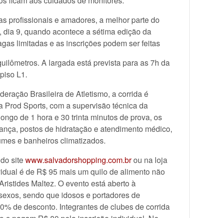
s ficam aos cuidados de monitores.
profissionais e amadores, a melhor parte do
, dia 9, quando acontece a sétima edição da
gas limitadas e as inscrições podem ser feitas
uilômetros. A largada está prevista para as 7h da
piso L1.
ração Brasileira de Atletismo, a corrida é
 Prod Sports, com a supervisão técnica da
ongo de 1 hora e 30 trinta minutos de prova, os
nça, postos de hidratação e atendimento médico,
umes e banheiros climatizados.
 do site
www.salvadorshopping.com.br
ou na loja
dividual é de R$ 95 mais um quilo de alimento não
Aristides Maltez. O evento está aberto à
sexos, sendo que idosos e portadores de
50% de desconto. Integrantes de clubes de corrida