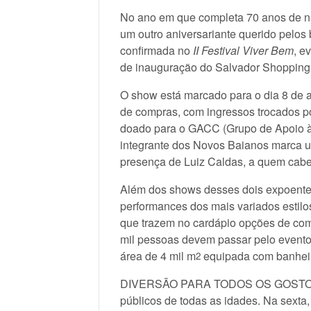
No ano em que completa 70 anos de na
um outro aniversariante querido pelos
confirmada no
II Festival Viver Bem
, e
de inauguração do Salvador Shopping
O show está marcado para o dia 8 de a
de compras, com ingressos trocados po
doado para o GACC (Grupo de Apoio à
integrante dos Novos Baianos marca 
presença de Luiz Caldas, a quem caber
Além dos shows desses dois expoentes
performances dos mais variados estilos
que trazem no cardápio opções de comi
mil pessoas devem passar pelo evento,
área de 4 mil m
equipada com banheir
2
DIVERSÃO PARA TODOS OS GOSTOS – 
públicos de todas as idades. Na sexta,