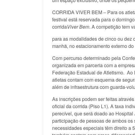
um espaço exclusivo, onde os pequeno
CORRIDA VIVER BEM – Para os atletas 
festival está reservada para o domingo
corrida
Viver Bem
. A competição tem va
para as modalidades de cinco ou dez q
manhã, no estacionamento externo do 
Com percurso determinado pela Confede
organizada em parceria com a empresa
Federação Estadual de Atletismo. Ao l
atletas contam com esquema de segura
além de infraestrutura com guarda-vol
As inscrições podem ser feitas através
oficial da corrida (Piso L1). A taxa in
perecível, que será doado ao Hospital 
participação de pessoas de ambos os 
necessidades especiais têm direito a 