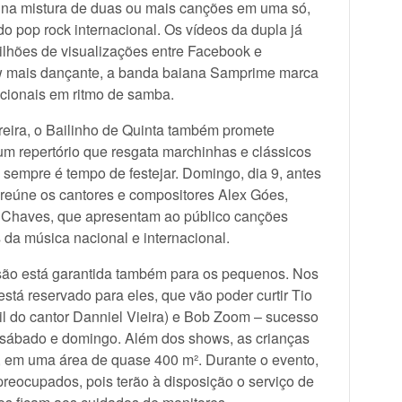
ta na mistura de duas ou mais canções em uma só,
do pop rock internacional. Os vídeos da dupla já
lhões de visualizações entre Facebook e
w mais dançante, a banda baiana Samprime marca
cionais em ritmo de samba.
reira, o Bailinho de Quinta também promete
m repertório que resgata marchinhas e clássicos
 sempre é tempo de festejar. Domingo, dia 9, antes
 reúne os cantores e compositores Alex Góes,
a Chaves, que apresentam ao público canções
 da música nacional e internacional.
 está garantida também para os pequenos. Nos
 está reservado para eles, que vão poder curtir Tio
til do cantor Danniel Vieira) e Bob Zoom – sucesso
 sábado e domingo. Além dos shows, as crianças
 em uma área de quase 400 m². Durante o evento,
reocupados, pois terão à disposição o serviço de