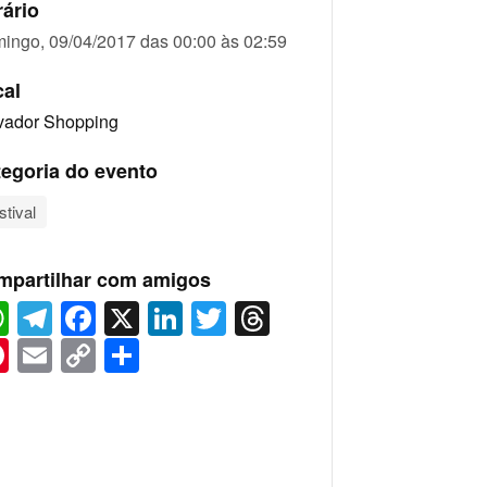
ário
ingo, 09/04/2017 das 00:00 às 02:59
cal
vador Shopping
egoria do evento
stival
mpartilhar com amigos
WhatsApp
Telegram
Facebook
X
LinkedIn
Twitter
Threads
Pinterest
Email
Copy
Share
Link