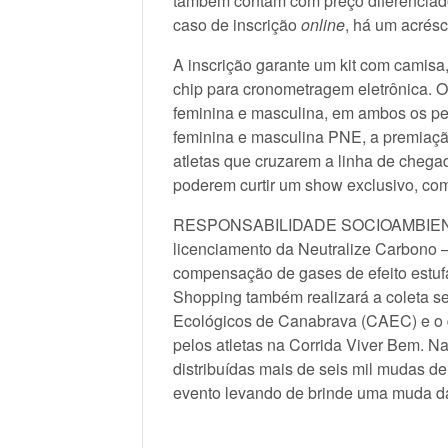
também contam com preço diferenciado
caso de inscrição
online
, há um acrésci
A inscrição garante um kit com camisa,
chip para cronometragem eletrônica. O
feminina e masculina, em ambos os per
feminina e masculina PNE, a premiação
atletas que cruzarem a linha de chega
poderem curtir um show exclusivo, c
RESPONSABILIDADE SOCIOAMBIENTAL
licenciamento da Neutralize Carbono –
compensação de gases de efeito estufa
Shopping também realizará a coleta se
Ecológicos de Canabrava (CAEC) e o d
pelos atletas na Corrida Viver Bem. Na
distribuídas mais de seis mil mudas de
evento levando de brinde uma muda da M