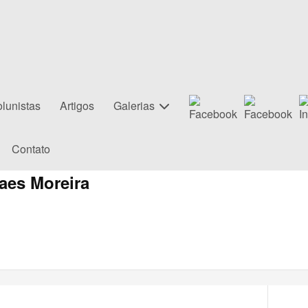
lunistas
Artigos
Galerias
Contato
raes Moreira