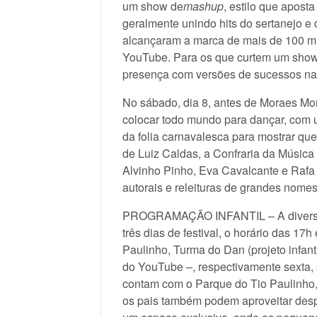
um show de
mashup
, estilo que apos
geralmente unindo hits do sertanejo e 
alcançaram a marca de mais de 100 mi
YouTube. Para os que curtem um sho
presença com versões de sucessos na
No sábado, dia 8, antes de Moraes Mo
colocar todo mundo para dançar, com u
da folia carnavalesca para mostrar que
de Luiz Caldas, a Confraria da Música
Alvinho Pinho, Eva Cavalcante e Raf
autorais e releituras de grandes nomes
PROGRAMAÇÃO INFANTIL – A diversão
três dias de festival, o horário das 17h
Paulinho, Turma do Dan (projeto infan
do YouTube –, respectivamente sexta,
contam com o Parque do Tio Paulinho,
os pais também podem aproveitar desp