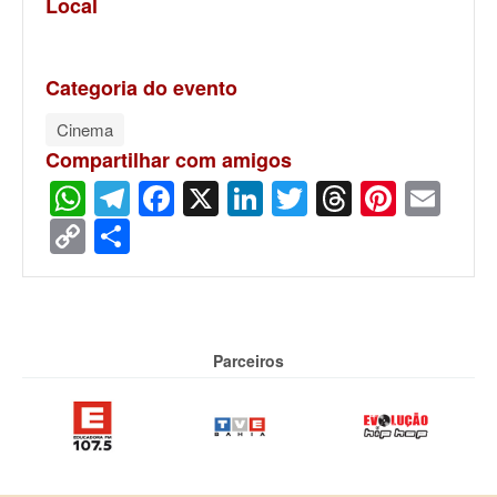
Local
Categoria do evento
Cinema
Compartilhar com amigos
WhatsApp
Telegram
Facebook
X
LinkedIn
Twitter
Threads
Pinter
Ema
Copy
Share
Link
Parceiros