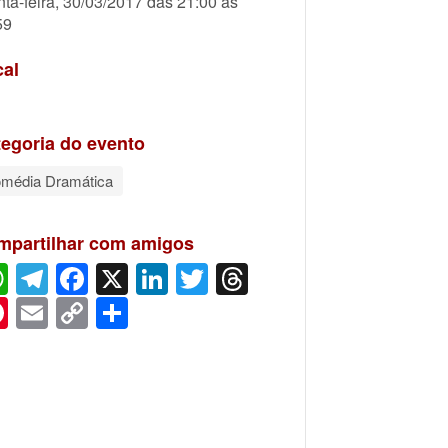
nta-feira, 30/03/2017 das 21:00 às
59
cal
egoria do evento
média Dramática
mpartilhar com amigos
WhatsApp
Telegram
Facebook
X
LinkedIn
Twitter
Threads
Pinterest
Email
Copy
Share
Link