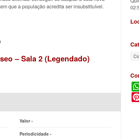
Qui
mem que a população acredita ser insubstituível.
02:
Lo
O
Cat
Co
aseo – Sala 2 (Legendado)
Co
Valor -
Periodicidade -