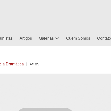
unistas
Artigos
Galerias
Quem Somos
Contat
ia Dramática
|
89