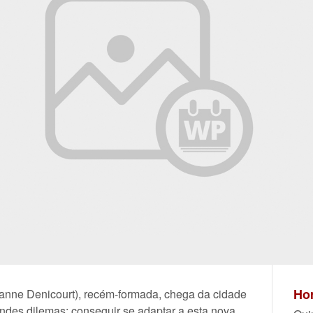
Hor
ianne Denicourt), recém-formada, chega da cidade
randes dilemas: conseguir se adaptar a esta nova