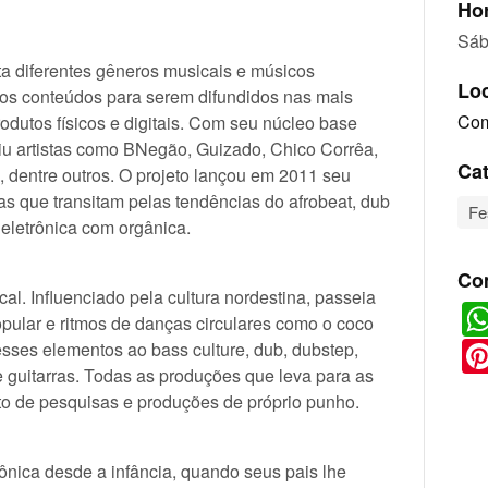
Hor
Sáb
a diferentes gêneros musicais e músicos
Lo
vos conteúdos para serem difundidos nas mais
Com
odutos físicos e digitais. Com seu núcleo base
niu artistas como BNegão, Guizado, Chico Corrêa,
Cat
, dentre outros. O projeto lançou em 2011 seu
s que transitam pelas tendências do afrobeat, dub
Fe
eletrônica com orgânica.
Co
l. Influenciado pela cultura nordestina, passeia
pular e ritmos de danças circulares como o coco
esses elementos ao bass culture, dub, dubstep,
e guitarras. Todas as produções que leva para as
ruto de pesquisas e produções de próprio punho.
ônica desde a infância, quando seus pais lhe