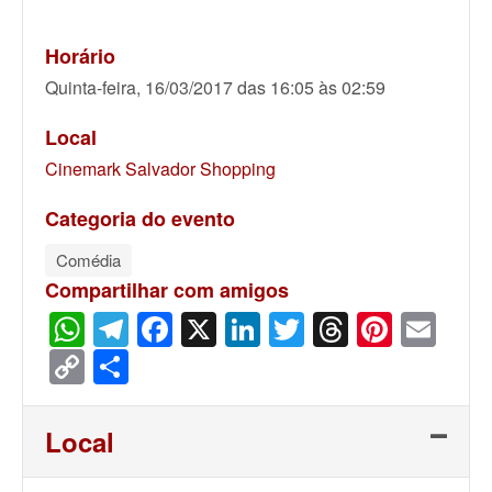
Horário
Quinta-feira, 16/03/2017 das 16:05 às 02:59
Local
Cinemark Salvador Shopping
Categoria do evento
Comédia
Compartilhar com amigos
WhatsApp
Telegram
Facebook
X
LinkedIn
Twitter
Threads
Pinter
Ema
Copy
Share
Link
Local