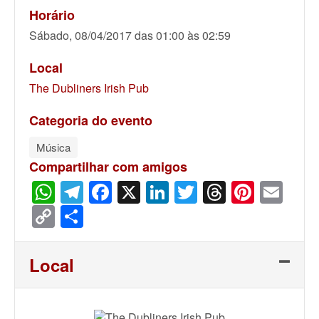
Horário
Sábado, 08/04/2017 das 01:00 às 02:59
Local
The Dubliners Irish Pub
Categoria do evento
Música
Compartilhar com amigos
WhatsApp
Telegram
Facebook
X
LinkedIn
Twitter
Threads
Pinter
Ema
Copy
Share
Link
Local