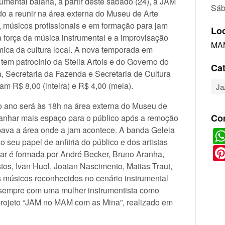
rumental baiana, a partir deste sábado (24), a JAM
Sáb
do a reunir na área externa do Museu de Arte
 músicos profissionais e em formação para jam
Lo
 força da música instrumental e a improvisação
MAM
tmica da cultura local. A nova temporada em
tem patrocínio da Stella Artois e do Governo do
Cat
, Secretaria da Fazenda e Secretaria de Cultura
m R$ 8,00 (inteira) e R$ 4,00 (meia).
Ja
 ano será às 18h na área externa do Museu de
Co
ganhar mais espaço para o público após a remoção
pava a área onde a jam acontece. A banda Geleia
o seu papel de anfitriã do público e dos artistas
lar é formada por André Becker, Bruno Aranha,
os, Ivan Huol, Joatan Nascimento, Matias Traut,
s músicos reconhecidos no cenário instrumental
á sempre com uma mulher instrumentista como
projeto “JAM no MAM com as Mina”, realizado em