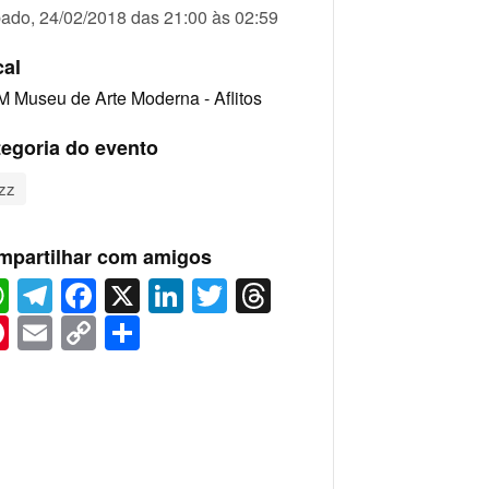
ado, 24/02/2018 das 21:00 às 02:59
cal
 Museu de Arte Moderna - Aflitos
egoria do evento
zz
mpartilhar com amigos
WhatsApp
Telegram
Facebook
X
LinkedIn
Twitter
Threads
Pinterest
Email
Copy
Share
Link