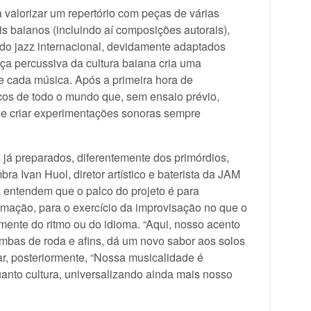
 valorizar um repertório com peças de várias
s baianos (incluindo aí composições autorais),
do jazz internacional, devidamente adaptados
rça percussiva da cultura baiana cria uma
e cada música. Após a primeira hora de
icos de todo o mundo que, sem ensaio prévio,
 e criar experimentações sonoras sempre
 já preparados, diferentemente dos primórdios,
ra Ivan Huol, diretor artístico e baterista da JAM
á entendem que o palco do projeto é para
ormação, para o exercício da improvisação no que o
mente do ritmo ou do idioma. “Aqui, nosso acento
mbas de roda e afins, dá um novo sabor aos solos
r, posteriormente, “Nossa musicalidade é
anto cultura, universalizando ainda mais nosso