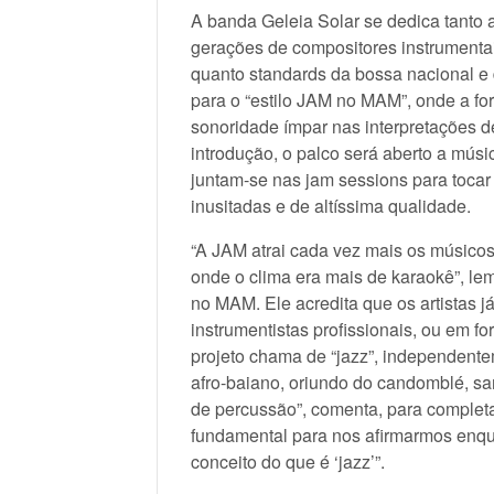
A banda Geleia Solar se dedica tanto a
gerações de compositores instrumentai
quanto standards da bossa nacional e 
para o “estilo JAM no MAM”, onde a fo
sonoridade ímpar nas interpretações d
introdução, o palco será aberto a mús
juntam-se nas jam sessions para tocar
inusitadas e de altíssima qualidade.
“A JAM atrai cada vez mais os músicos
onde o clima era mais de karaokê”, lemb
no MAM. Ele acredita que os artistas j
instrumentistas profissionais, ou em f
projeto chama de “jazz”, independente
afro-baiano, oriundo do candomblé, sa
de percussão”, comenta, para completa
fundamental para nos afirmarmos enqu
conceito do que é ‘jazz’”.