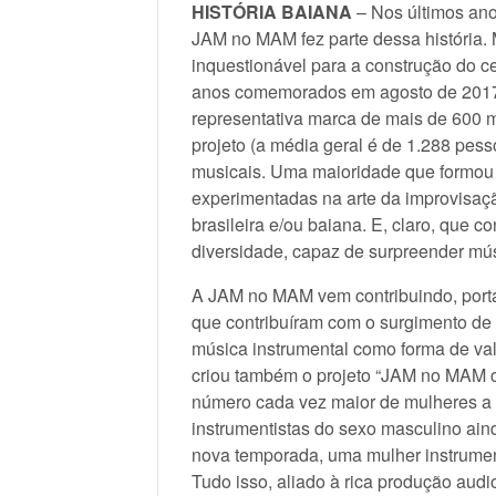
HISTÓRIA BAIANA
– Nos últimos ano
JAM no MAM fez parte dessa história. 
inquestionável para a construção do c
anos comemorados em agosto de 2017
representativa marca de mais de 600 
projeto (a média geral é de 1.288 pess
musicais. Uma maioridade que formou
experimentadas na arte da improvisaçã
brasileira e/ou baiana. E, claro, que 
diversidade, capaz de surpreender mú
A JAM no MAM vem contribuindo, portan
que contribuíram com o surgimento de 
música instrumental como forma de valo
criou também o projeto “JAM no MAM c
número cada vez maior de mulheres a 
instrumentistas do sexo masculino aind
nova temporada, uma mulher instrument
Tudo isso, aliado à rica produção aud