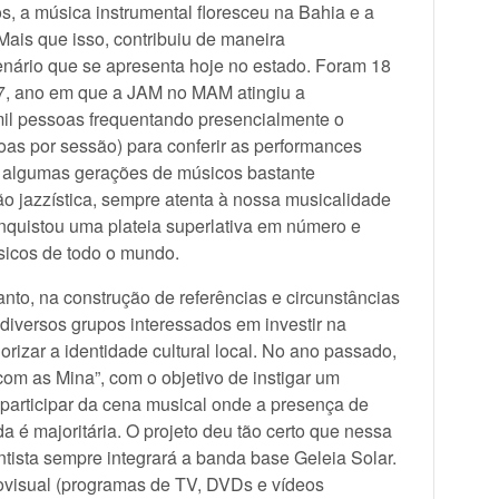
s, a música instrumental floresceu na Bahia e a
Mais que isso, contribuiu de maneira
enário que se apresenta hoje no estado. Foram 18
, ano em que a JAM no MAM atingiu a
mil pessoas frequentando presencialmente o
oas por sessão) para conferir as performances
 algumas gerações de músicos bastante
o jazzística, sempre atenta à nossa musicalidade
conquistou uma plateia superlativa em número e
sicos de todo o mundo.
to, na construção de referências e circunstâncias
diversos grupos interessados em investir na
rizar a identidade cultural local. No ano passado,
om as Mina”, com o objetivo de instigar um
participar da cena musical onde a presença de
a é majoritária. O projeto deu tão certo que nessa
ista sempre integrará a banda base Geleia Solar.
iovisual (programas de TV, DVDs e vídeos