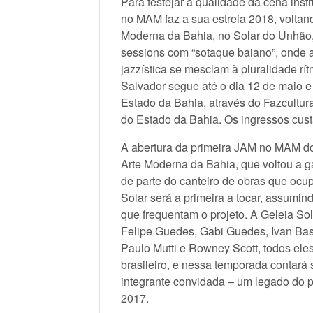
Para festejar a qualidade da cena inst
no MAM faz a sua estreia 2018, voltan
Moderna da Bahia, no Solar do Unhão,
sessions com “sotaque baiano”, onde a
jazzística se mesclam à pluralidade rí
Salvador segue até o dia 12 de maio e 
Estado da Bahia, através do Fazcultura
do Estado da Bahia. Os ingressos custa
A abertura da primeira JAM no MAM do
Arte Moderna da Bahia, que voltou a 
de parte do canteiro de obras que ocu
Solar será a primeira a tocar, assumind
que frequentam o projeto. A Geleia So
Felipe Guedes, Gabi Guedes, Ivan Bast
Paulo Mutti e Rowney Scott, todos ele
brasileiro, e nessa temporada contar
integrante convidada – um legado do 
2017.