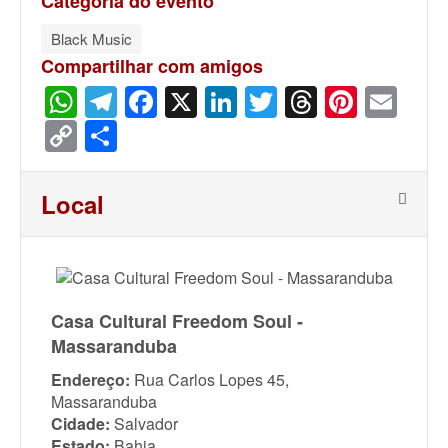
Categoria do evento
Black Music
Compartilhar com amigos
WhatsApp
Telegram
Facebook
X
LinkedIn
Twitter
Threads
Pinter
Ema
Copy
Share
Link
Local
Casa Cultural Freedom Soul -
Massaranduba
Endereço:
Rua Carlos Lopes 45,
Massaranduba
Cidade:
Salvador
Estado:
Bahia