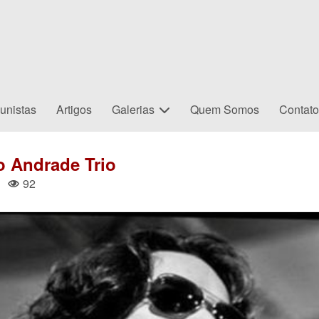
unistas
Artigos
Galerias
Quem Somos
Contat
o Andrade Trio
|
92