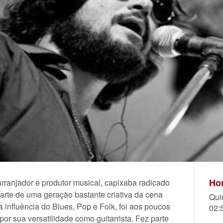
Hor
 arranjador e produtor musical, capixaba radicado
arte de uma geração bastante criativa da cena
Qui
influência do Blues, Pop e Folk, foi aos poucos
02:
or sua versatilidade como guitarrista. Fez parte