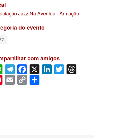
cal
ociação Jazz Na Avenida - Armação
egoria do evento
zz
mpartilhar com amigos
WhatsApp
Telegram
Facebook
X
LinkedIn
Twitter
Threads
Pinterest
Email
Copy
Share
Link