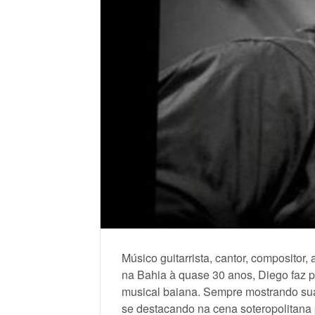
Músico guitarrista, cantor, compositor,
na Bahia à quase 30 anos, Diego faz p
musical baiana. Sempre mostrando sua 
se destacando na cena soteropolitana p