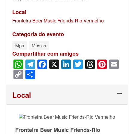
Local
Fronteira Beer Music Friends-Rio Vermelho
Categoria do evento
Mpb
Música
Compartilhar com amigos
WhatsApp
Telegram
Facebook
X
LinkedIn
Twitter
Threads
Pinter
Ema
Copy
Share
Link
Local
Fronteira Beer Music Friends-Rio