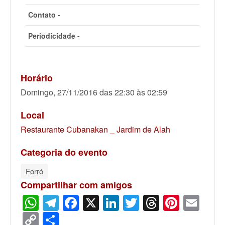
Contato -
Periodicidade -
Horário
Domingo, 27/11/2016 das 22:30 às 02:59
Local
Restaurante Cubanakan _ Jardim de Alah
Categoria do evento
Forró
Compartilhar com amigos
WhatsApp
Telegram
Facebook
X
LinkedIn
Twitter
Threads
Pinter
Ema
Copy
Share