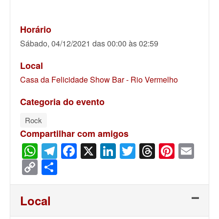
Horário
Sábado, 04/12/2021 das 00:00 às 02:59
Local
Casa da Felicidade Show Bar - Rio Vermelho
Categoria do evento
Rock
Compartilhar com amigos
WhatsApp
Telegram
Facebook
X
LinkedIn
Twitter
Threads
Pinter
Ema
Copy
Share
Link
Local