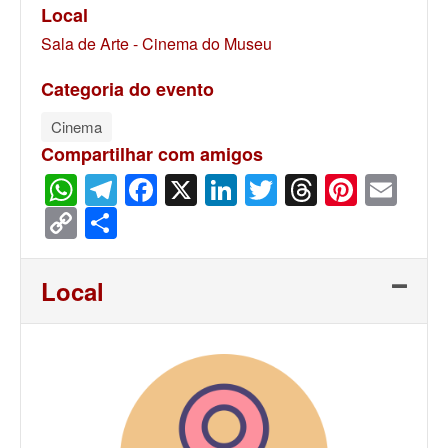
Local
Sala de Arte - Cinema do Museu
Categoria do evento
Cinema
Compartilhar com amigos
WhatsApp
Telegram
Facebook
X
LinkedIn
Twitter
Threads
Pinter
Ema
Copy
Share
Link
Local