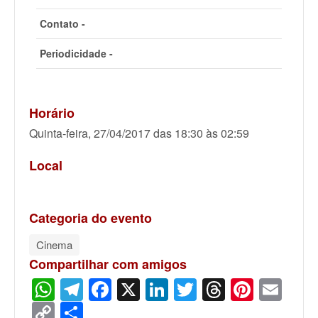
Contato -
Periodicidade -
Horário
Quinta-feira, 27/04/2017 das 18:30 às 02:59
Local
Categoria do evento
Cinema
Compartilhar com amigos
WhatsApp
Telegram
Facebook
X
LinkedIn
Twitter
Threads
Pinter
Ema
Copy
Share