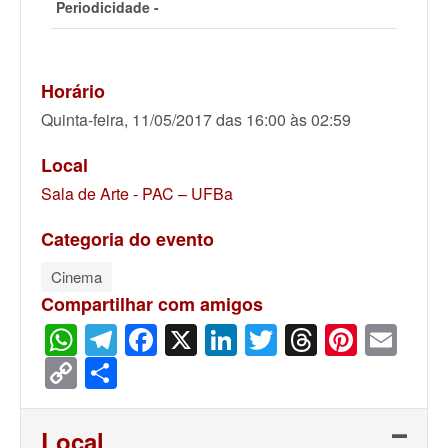
Periodicidade -
Horário
Quinta-feira, 11/05/2017 das 16:00 às 02:59
Local
Sala de Arte - PAC – UFBa
Categoria do evento
Cinema
Compartilhar com amigos
WhatsApp
Telegram
Facebook
X
LinkedIn
Twitter
Threads
Pinter
Ema
Copy
Share
Link
Local