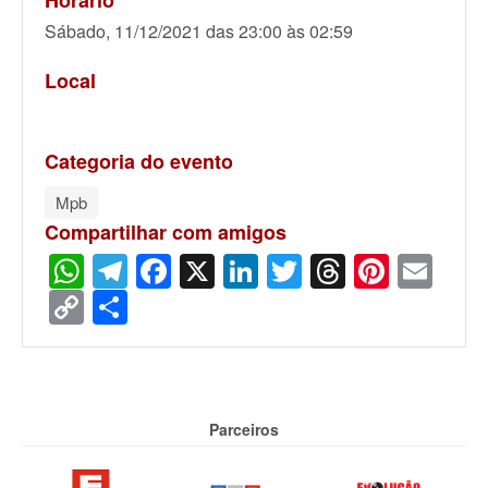
Sábado, 11/12/2021 das 23:00 às 02:59
Local
Categoria do evento
Mpb
Compartilhar com amigos
WhatsApp
Telegram
Facebook
X
LinkedIn
Twitter
Threads
Pinter
Ema
Copy
Share
Link
Parceiros