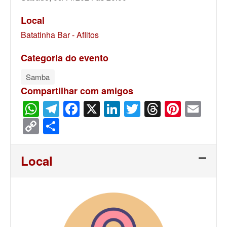
Local
Batatinha Bar - Aflitos
Categoria do evento
Samba
Compartilhar com amigos
WhatsApp
Telegram
Facebook
X
LinkedIn
Twitter
Threads
Pinter
Ema
Copy
Share
Link
Local