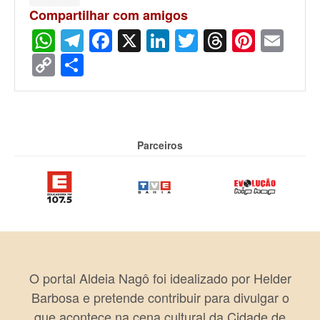
Compartilhar com amigos
WhatsApp
Telegram
Facebook
X
LinkedIn
Twitter
Threads
Pinter
Ema
Copy
Share
Link
Parceiros
O portal Aldeia Nagô foi idealizado por Helder
Barbosa e pretende contribuir para divulgar o
que acontece na cena cultural da Cidade de