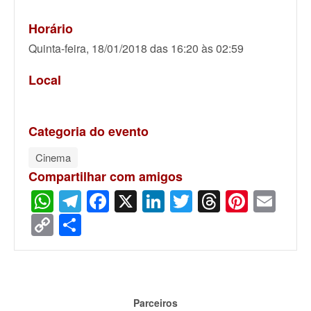
Horário
Quinta-feira, 18/01/2018 das 16:20 às 02:59
Local
Categoria do evento
Cinema
Compartilhar com amigos
WhatsApp
Telegram
Facebook
X
LinkedIn
Twitter
Threads
Pinter
Ema
Copy
Share
Link
Parceiros