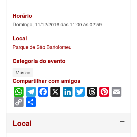
Horário
Domingo, 11/12/2016 das 11:00 às 02:59
Local
Parque de São Bartolomeu
Categoria do evento
Música
Compartilhar com amigos
WhatsApp
Telegram
Facebook
X
LinkedIn
Twitter
Threads
Pinter
Ema
Copy
Share
Link
Local