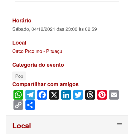
Horário
Sábado, 04/12/2021 das 23:00 às 02:59
Local
Circo Picolino - Pituaçu
Categoria do evento
Pop
Compartilhar com amigos
WhatsApp
Telegram
Facebook
X
LinkedIn
Twitter
Threads
Pinter
Ema
Copy
Share
Link
Local