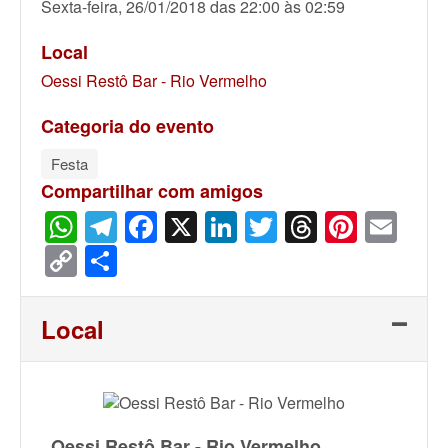
Sexta-feira, 26/01/2018 das 22:00 às 02:59
Local
Oessi Restô Bar - Rio Vermelho
Categoria do evento
Festa
Compartilhar com amigos
WhatsApp
Telegram
Facebook
X
LinkedIn
Twitter
Threads
Pinter
Ema
Copy
Share
Link
Local
Oessi Restô Bar - Rio Vermelho