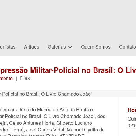
unistas
Artigos
Galerias
Quem Somos
Contat
pressão Militar-Policial no Brasil: O 
mento
|
98
ce no auditório do Museu de Arte da Bahia o
Hor
ar-Policial no Brasil: O Livro Chamado João”, dos
Qui
zejn, Celso Antunes Horta, Gilberto Luciano
02:
dro Tierra), José Carlos Vidal, Manoel Cyrillo de