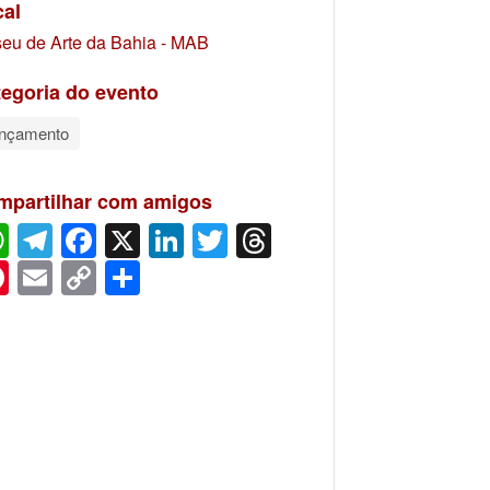
cal
eu de Arte da Bahia - MAB
egoria do evento
nçamento
mpartilhar com amigos
WhatsApp
Telegram
Facebook
X
LinkedIn
Twitter
Threads
Pinterest
Email
Copy
Share
Link