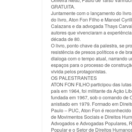
Oliveira Netto, Paulo de Tarso Vannu
GRATUITA.
Juntamente com o lançamento do livro,
do livro, Aton Fon Filho e Manoel Cyril
Calazans e da advogada Thays Carvalho
autores que vivenciaram a experiênci
década de 80.
O livro, ponto chave da palestra, se p
resistência de presos políticos e de bra
dialoga com o tempo atual, narrando um
espaços para o processo de construção 
vivida pelos protagonistas.
OS PALESTRANTES
ATON FON FILHO participou das lutas de
país em 1964, foi militante da Ação Li
fundada em 1967, sob o comando de Ca
anistiado em 1979. Formado em Direito
Paulo – PUC, Aton Fon é reconhecido
de Movimentos Sociais e Direitos Hu
Advogados e Advogadas Populares, RE
Popular e o Setor de Direitos Human