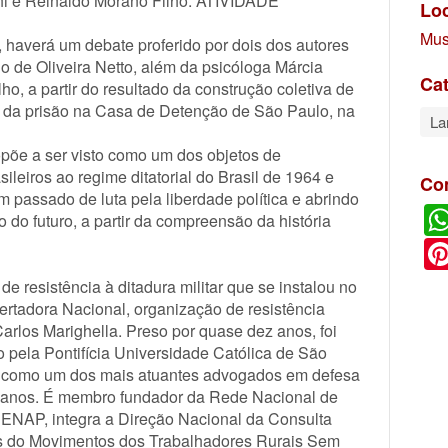
chi e Reinaldo Morano Filho. ATIVIDADE
Lo
Mus
 haverá um debate proferido por dois dos autores
lo de Oliveira Netto, além da psicóloga Márcia
Cat
, a partir do resultado da construção coletiva de
a da prisão na Casa de Detenção de São Paulo, na
La
ropõe a ser visto como um dos objetos de
sileiros ao regime ditatorial do Brasil de 1964 e
Co
 passado de luta pela liberdade política e abrindo
do futuro, a partir da compreensão da história
 resistência à ditadura militar que se instalou no
bertadora Nacional, organização de resistência
rlos Marighella. Preso por quase dez anos, foi
 pela Pontifícia Universidade Católica de São
 como um dos mais atuantes advogados em defesa
manos. É membro fundador da Rede Nacional de
NAP, integra a Direção Nacional da Consulta
os do Movimentos dos Trabalhadores Rurais Sem